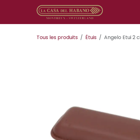
Se rendre au contenu
Boutique en
Tous les produits
​Étuis
Angelo Etui 2 