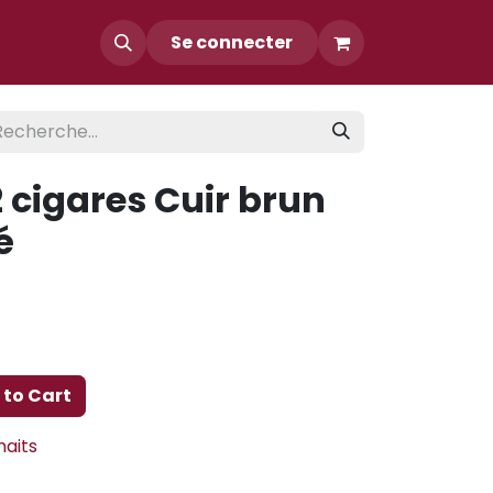
Contact
Se connecter
2 cigares Cuir brun
é
to Cart
haits