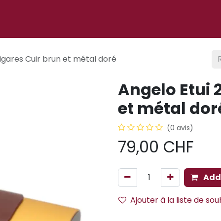
 ligne
À propos
Cigare club
Événements
Blog
cigares Cuir brun et métal doré
Angelo Etui 
et métal dor
(0 avis)
79,00
CHF
Add 
Ajouter à la liste de sou