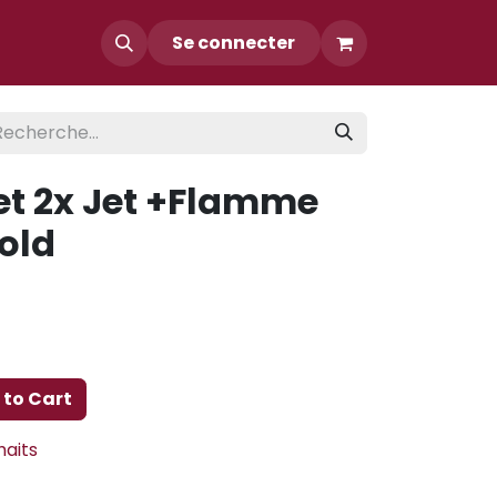
Contact
Se connecter
et 2x Jet +Flamme
gold
to Cart
haits