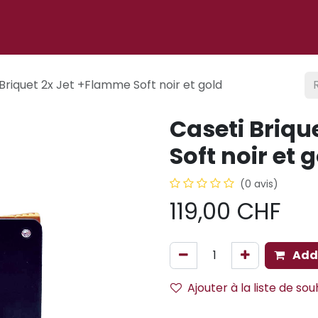
 ligne
À propos
Cigare club
Événements
Blog
Briquet 2x Jet +Flamme Soft noir et gold
Caseti Briqu
Soft noir et 
(0 avis)
119,00
CHF
Add 
Ajouter à la liste de sou