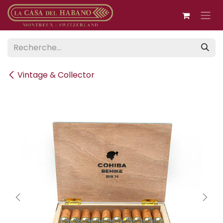
Se rendre au contenu
Vintage & Collector