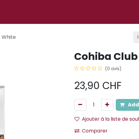
 ligne
À propos
Cigare club
Événements
Blog
 White
Cohiba Club
(0 avis)
23,90
CHF
Add 
Ajouter à la liste de sou
Comparer