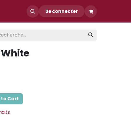
Contact
Se connecter
 White
to Cart
haits