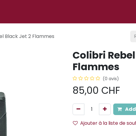
 ligne
À propos
Cigare club
Événements
Blog
bel Black Jet 2 Flammes
Colibri Rebel
Flammes
(0 avis)
85,00
CHF
Add 
Ajouter à la liste de sou