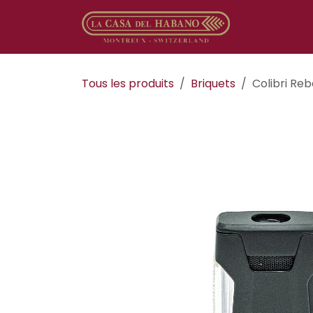
Se rendre au contenu
Boutique en
Tous les produits
​​​​Briquets
Colibri Re