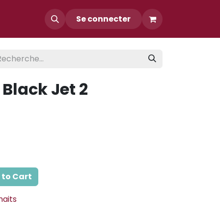
Contact
Se connecter
 Black Jet 2
to Cart
haits