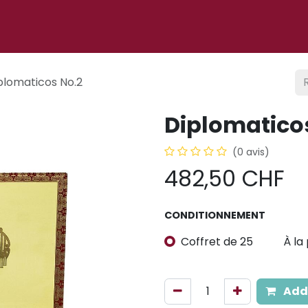
 ligne
À propos
Cigare club
Événements
Blog
plomaticos No.2
Diplomatico
(0 avis)
482,50
CHF
CONDITIONNEMENT
Coffret de 25
À la
Add 