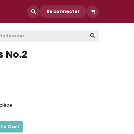
Contact
Se connecter
s No.2
 pièce
to Cart