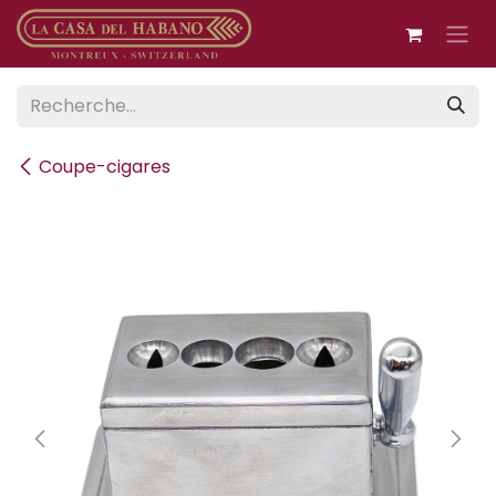
Se rendre au contenu
Coupe-cigares