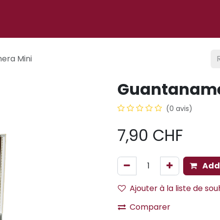
 ligne
À propos
Cigare club
Événements
Blog
era Mini
Guantaname
(0 avis)
7,90
CHF
Add 
Ajouter à la liste de sou
Comparer