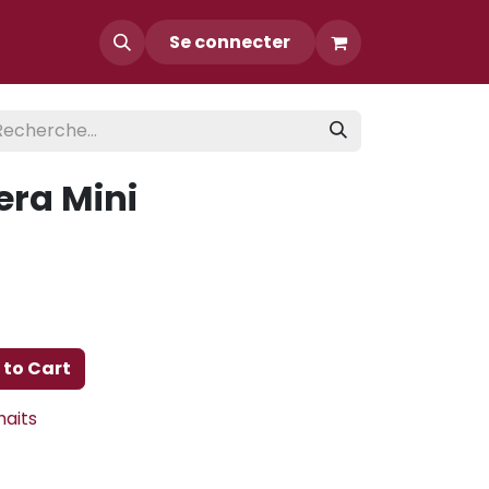
Contact
Se connecter
ra Mini
to Cart
haits