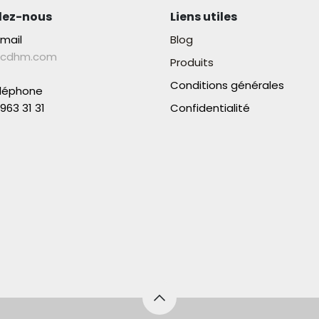
lez-nous
Liens utiles
-mail
Blog
lcdhm.com
Produits
Conditions générales
éléphone
963 31 31​
Confidentialité
aco SA