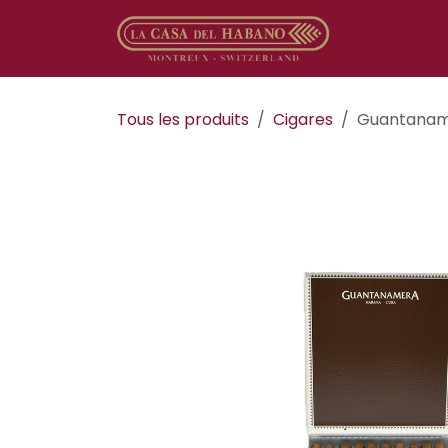
Se rendre au contenu
Boutique en
Tous les produits
​​​Cigares
Guantanam