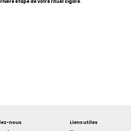
rnière étape de votre rituel cigare
.
lez-nous
Liens utiles