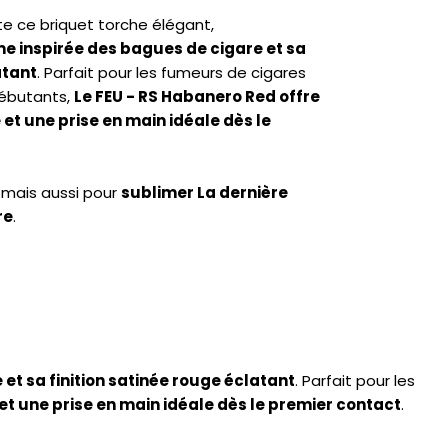
te ce briquet torche élégant,
me inspirée des bagues de cigare et sa
atant
. Parfait pour les fumeurs de cigares
ébutants,
Le FEU - RS Habanero Red offre
et une prise en main idéale dès le
, mais aussi pour
sublimer La dernière
re
.
et sa finition satinée rouge éclatant
. Parfait pour les
et une prise en main idéale dès le premier contact
.