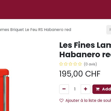
 ligne
À propos
Cigare club
Événements
Blog
Lames Briquet Le Feu RS Habanero red
Les Fines La
Habanero re
(0 avis)
195,00
CHF
Add 
Ajouter à la liste de sou