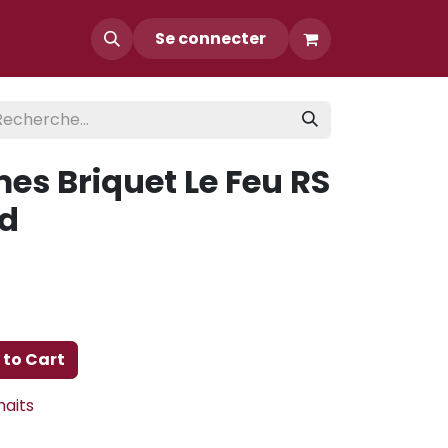
Contact
Se connecter
mes Briquet Le Feu RS
d
to Cart
haits