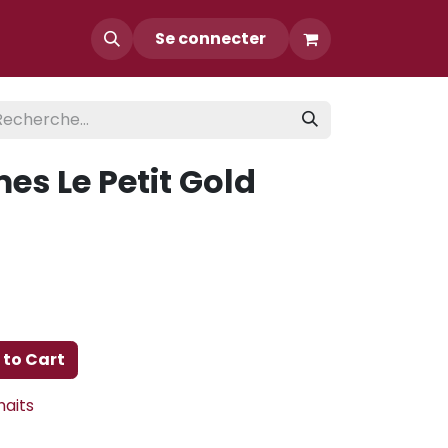
Contact
Se connecter
es Le Petit Gold
to Cart
haits