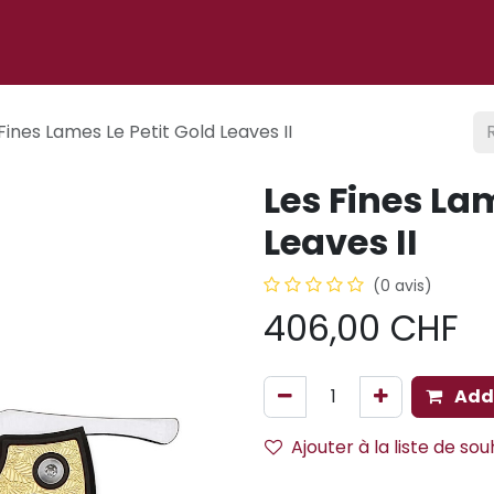
 ligne
À propos
Cigare club
Événements
Blog
Fines Lames Le Petit Gold Leaves II
Les Fines Lam
Leaves II
(0 avis)
406,00
CHF
Add 
Ajouter à la liste de sou