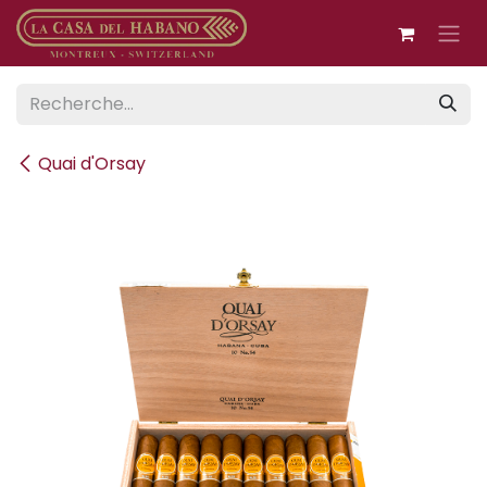
Se rendre au contenu
Quai d'Orsay