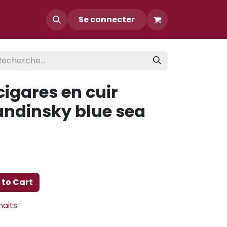
Contact
Se connecter
 cigares en cuir
andinsky blue sea
to Cart
haits