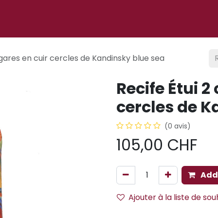
 ligne
À propos
Cigare club
Événements
Blog
cigares en cuir cercles de Kandinsky blue sea
Recife Étui 2
cercles de K
(0 avis)
105,00
CHF
Add 
Ajouter à la liste de sou