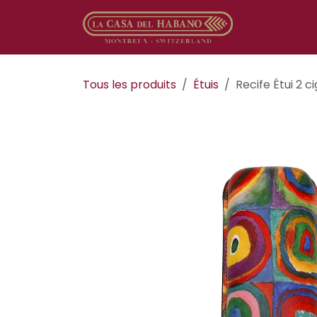
Se rendre au contenu
Boutique en
Tous les produits
​Étuis
Recife Étui 2 