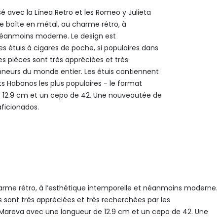
é avec la Línea Retro et les Romeo y Julieta
e boîte en métal, au charme rétro, à
 néanmoins moderne. Le design est
s étuis à cigares de poche, si populaires dans
es pièces sont très appréciées et très
nneurs du monde entier. Les étuis contiennent
ts Habanos les plus populaires - le format
 12.9 cm et un cepo de 42. Une nouveautée de
aficionados.
charme rétro, à l’esthétique intemporelle et néanmoins moderne.
s sont très appréciées et très recherchées par les
t Mareva avec une longueur de 12.9 cm et un cepo de 42. Une