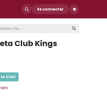
Contact
Se connecter
eta Club Kings
to Cart
haits