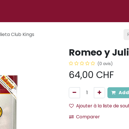
 ligne
À propos
Cigare club
Événements
Blog
ieta Club Kings
Romeo y Juli
(0 avis)
64,00
CHF
Add 
Ajouter à la liste de sou
Comparer