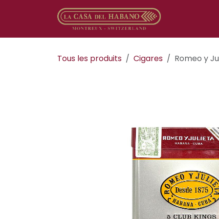
Se rendre au contenu
Boutique en
Tous les produits
​​​Cigares
Romeo y Jul