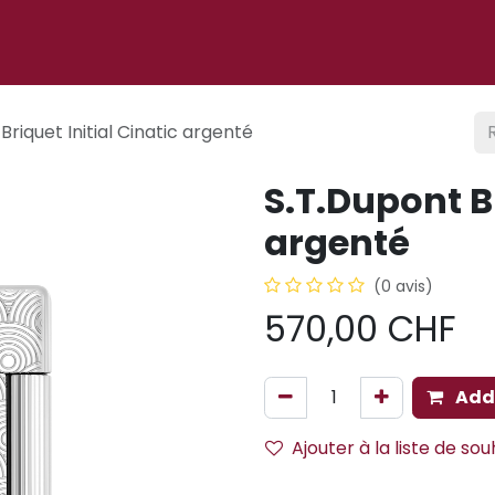
 ligne
À propos
Cigare club
Événements
Blog
Briquet Initial Cinatic argenté
S.T.Dupont Br
argenté
(0 avis)
570,00
CHF
Add 
Ajouter à la liste de sou