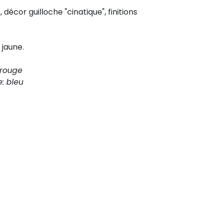
l
, décor guilloche "cinatique", finitions
jaune.
 rouge
: bleu