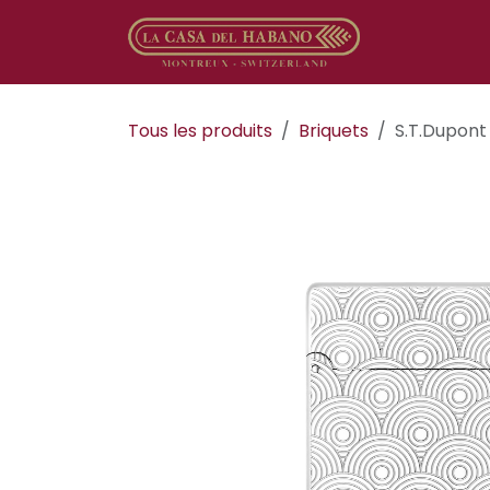
Se rendre au contenu
Boutique en
Tous les produits
​​​​Briquets
S.T.Dupont 