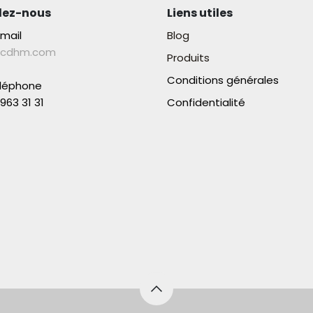
lez-nous
Liens utiles
-mail
Blog
lcdhm.com
Produits
Conditions générales
éléphone
963 31 31​
Confidentialité
aco SA