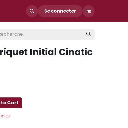
Contact
Se connecter
iquet Initial Cinatic
to Cart
haits