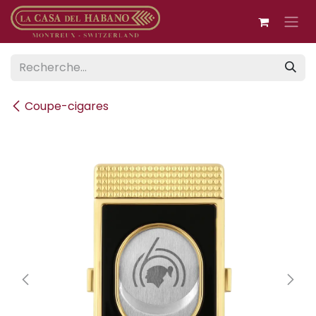
Se rendre au contenu
Coupe-cigares