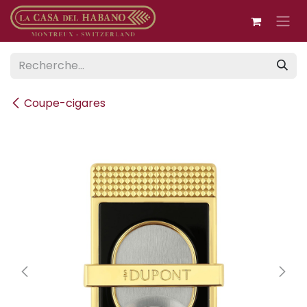
Se rendre au contenu
Coupe-cigares