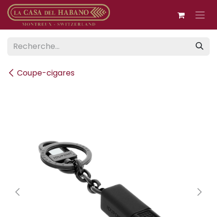
Se rendre au contenu
Coupe-cigares