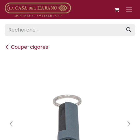
Se rendre au contenu
Coupe-cigares