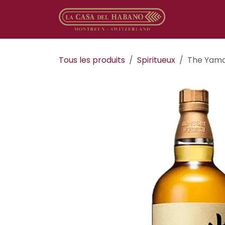
Se rendre au contenu
Boutique en
Tous les produits
Spiritueux
The Yama