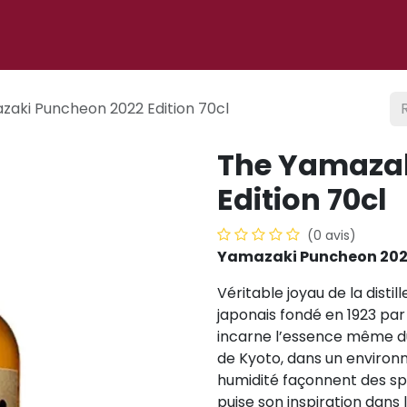
 ligne
À propos
Cigare club
Événements
Blog
zaki Puncheon 2022 Edition 70cl
The Yamazak
Edition 70cl
(0 avis)
Yamazaki Puncheon 2022 
Véritable joyau de la distil
japonais fondé en 1923 par
incarne l’essence même du
de Kyoto, dans un environ
humidité façonnent des spiri
puise son inspiration dans l