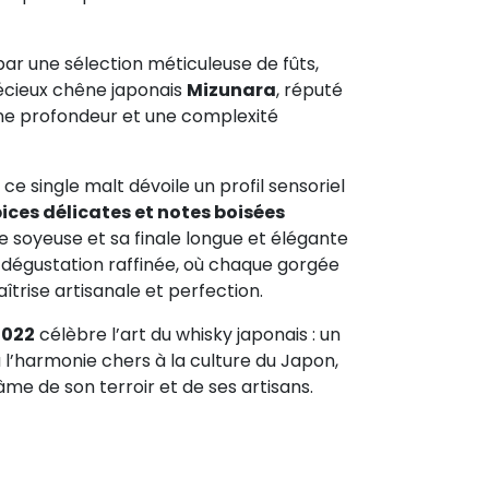
par une sélection méticuleuse de fûts,
récieux chêne japonais
Mizunara
, réputé
ne profondeur et une complexité
 single malt dévoile un profil sensoriel
pices délicates et notes boisées
re soyeuse et sa finale longue et élégante
 dégustation raffinée, où chaque gorgée
îtrise artisanale et perfection.
2022
célèbre l’art du whisky japonais : un
 l’harmonie chers à la culture du Japon,
âme de son terroir et de ses artisans.