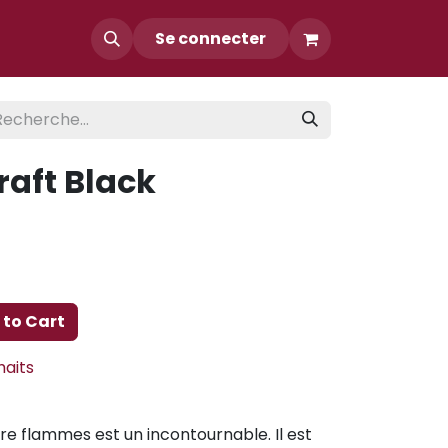
Contact
Se connecter
aft Black
to Cart
haits
re flammes est un incontournable. Il est