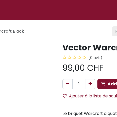
 ligne
À propos
Cigare club
Événements
Blog
craft Black
Vector Warcr
(0 avis)
99,00
CHF
Add 
Ajouter à la liste de sou
Le briquet Warcraft à quat