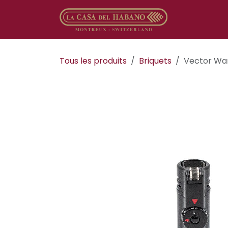
Se rendre au contenu
Boutique en
Tous les produits
​​​​Briquets
Vector War