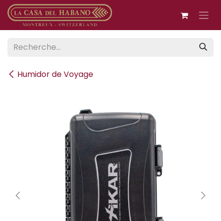
Se rendre au contenu
Humidor de Voyage