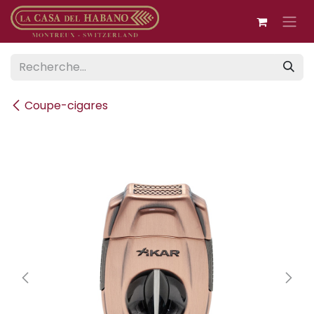
Se rendre au contenu
Coupe-cigares